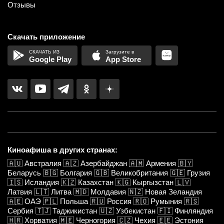
Отзывы
Скачать приложение
Google Play
App Store
Киноафиша в других странах:
🇦🇺
Австралия
🇦🇿
Азербайджан
🇦🇲
Армения
🇧🇾
Беларусь
🇧🇬
Болгария
🇬🇧
Великобритания
🇬🇪
Грузия
🇮🇸
Исландия
🇰🇿
Казахстан
🇰🇬
Кыргызстан
🇱🇻
Латвия
🇱🇹
Литва
🇲🇩
Молдавия
🇳🇿
Новая Зеландия
🇦🇪
ОАЭ
🇵🇱
Польша
🇷🇺
Россия
🇷🇴
Румыния
🇷🇸
Сербия
🇹🇯
Таджикистан
🇺🇿
Узбекистан
🇫🇮
Финляндия
🇭🇷
Хорватия
🇲🇪
Черногория
🇨🇿
Чехия
🇪🇪
Эстония