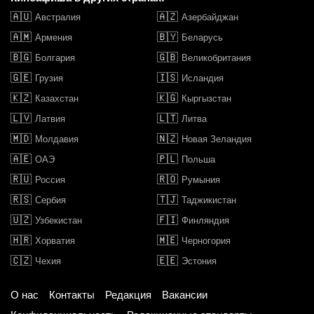
🇦🇺
🇦🇿
Австралия
Азербайджан
🇦🇲
🇧🇾
Армения
Беларусь
🇧🇬
🇬🇧
Болгария
Великобритания
🇬🇪
🇮🇸
Грузия
Исландия
🇰🇿
🇰🇬
Казахстан
Кыргызстан
🇱🇻
🇱🇹
Латвия
Литва
🇲🇩
🇳🇿
Молдавия
Новая Зеландия
🇦🇪
🇵🇱
ОАЭ
Польша
🇷🇺
🇷🇴
Россия
Румыния
🇷🇸
🇹🇯
Сербия
Таджикистан
🇺🇿
🇫🇮
Узбекистан
Финляндия
🇭🇷
🇲🇪
Хорватия
Черногория
🇨🇿
🇪🇪
Чехия
Эстония
О нас
Контакты
Редакция
Вакансии