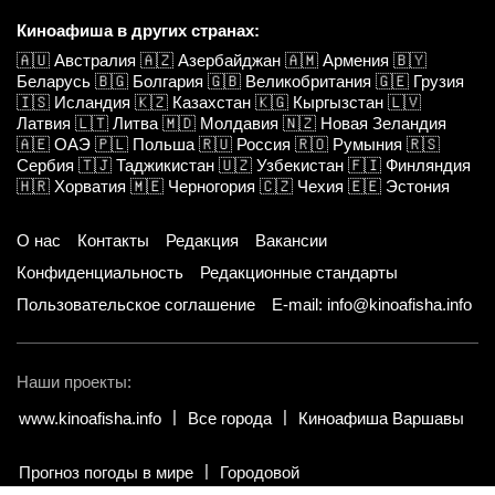
Киноафиша в других странах:
🇦🇺
Австралия
🇦🇿
Азербайджан
🇦🇲
Армения
🇧🇾
Беларусь
🇧🇬
Болгария
🇬🇧
Великобритания
🇬🇪
Грузия
🇮🇸
Исландия
🇰🇿
Казахстан
🇰🇬
Кыргызстан
🇱🇻
Латвия
🇱🇹
Литва
🇲🇩
Молдавия
🇳🇿
Новая Зеландия
🇦🇪
ОАЭ
🇵🇱
Польша
🇷🇺
Россия
🇷🇴
Румыния
🇷🇸
Сербия
🇹🇯
Таджикистан
🇺🇿
Узбекистан
🇫🇮
Финляндия
🇭🇷
Хорватия
🇲🇪
Черногория
🇨🇿
Чехия
🇪🇪
Эстония
О нас
Контакты
Редакция
Вакансии
Конфиденциальность
Редакционные стандарты
Пользовательское соглашение
E-mail: info@kinoafisha.info
Наши проекты:
www.kinoafisha.info
Все города
Киноафиша Варшавы
Прогноз погоды в мире
Городовой