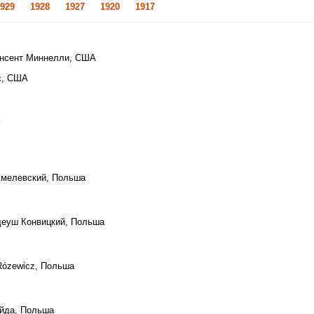
929
1928
1927
1920
1917
инсент Миннелли, США
с, США
Хмелевский, Польша
деуш Конвицкий, Польша
 Rózewicz, Польша
айда, Польша