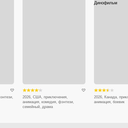
энтези,
2026, США, приключения,
2026, Канада, при
анимация, комедия, фэнтези,
анимация, боевик
семейный, драма