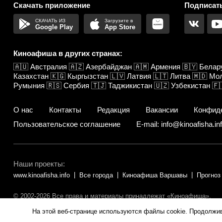
Скачать приложение
Подписать
Google Play
App Store
Киноафиша в других странах:
🇦🇺
Австралия
🇦🇿
Азербайджан
🇦🇲
Армения
🇧🇾
Белар
Казахстан
🇰🇬
Кыргызстан
🇱🇻
Латвия
🇱🇹
Литва
🇲🇩
Мо
Румыния
🇷🇸
Сербия
🇹🇯
Таджикистан
🇺🇿
Узбекистан
🇫
О нас
Контакты
Редакция
Вакансии
Конфид
Пользовательское соглашение
E-mail: info@kinoafisha.in
Наши проекты:
www.kinoafisha.info
Все города
Киноафиша Варшавы
Прогноз
© 2002-2026 Все права и материалы принадлежат «Киноафиша».
Копирование информации только с письменного разрешения редакц
На этой веб-странице используются файлы cookie. Продолжи