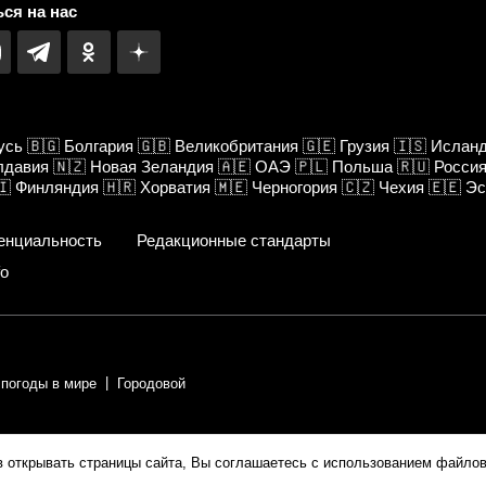
ся на нас
усь
🇧🇬
Болгария
🇬🇧
Великобритания
🇬🇪
Грузия
🇮🇸
Ислан
лдавия
🇳🇿
Новая Зеландия
🇦🇪
ОАЭ
🇵🇱
Польша
🇷🇺
Росси
🇮
Финляндия
🇭🇷
Хорватия
🇲🇪
Черногория
🇨🇿
Чехия
🇪🇪
Эс
енциальность
Редакционные стандарты
fo
 погоды в мире
Городовой
ии.
в открывать страницы сайта, Вы соглашаетесь с использованием файлов