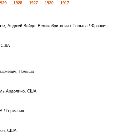
929
1928
1927
1920
1917
оне
, Анджей Вайда, Великобритания / Польша / Франция
, США
заркевич, Польша
иль Ардолино, США
А / Германия
сон, США