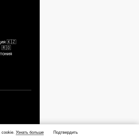
дия
🇰🇿
я
🇷🇴
тония
 cookie.
Узнать больше
Подтвердить