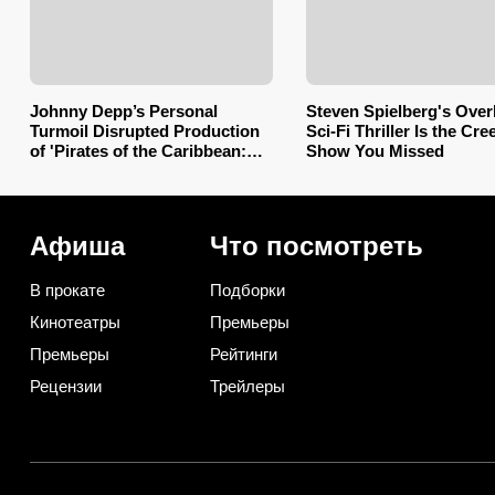
Johnny Depp’s Personal
Steven Spielberg's Ove
Turmoil Disrupted Production
Sci-Fi Thriller Is the Cre
of 'Pirates of the Caribbean:
Show You Missed
Dead Men Tell No Tales'
Афиша
Что посмотреть
В прокате
Подборки
Кинотеатры
Премьеры
Премьеры
Рейтинги
Рецензии
Трейлеры