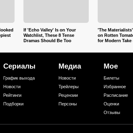
rlooked
If 'Echo Valley' Is on Your
'The Materialist
epiest
Watchlist, These 8 Tense
on Rotten Tomat
Dramas Should Be Too
for Modern Take
Relationships
Сериалы
Медиа
Мое
График выхода
Новости
Билеты
Новости
Трейлеры
Избранное
Рейтинги
Рецензии
Расписание
Подборки
Персоны
Оценки
Отзывы