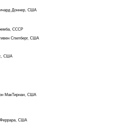
Ричард Доннер, США
оремба, СССР
Стивен Спилберг, США
с, США
он МакТирнан, США
 Феррара, США