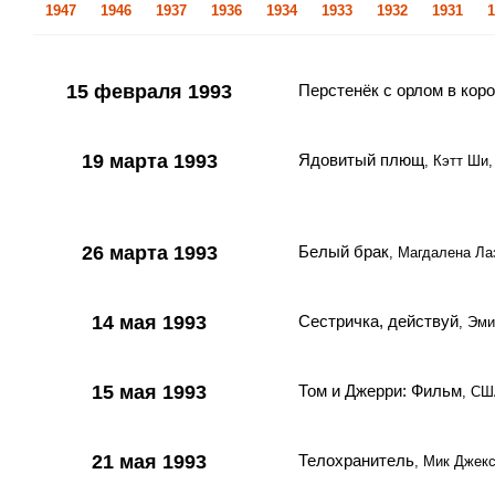
1947
1946
1937
1936
1934
1933
1932
1931
1
15 февраля 1993
Перстенёк с орлом в кор
19 марта 1993
Ядовитый плющ
, Кэтт Ши
26 марта 1993
Белый брак
, Магдалена Ла
14 мая 1993
Сестричка, действуй
, Эм
15 мая 1993
Том и Джерри: Фильм
, СШ
21 мая 1993
Телохранитель
, Мик Джек