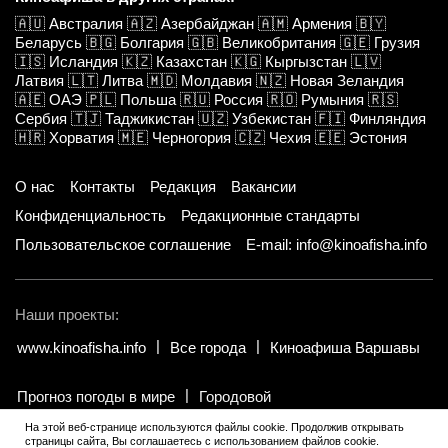
🇦🇺
Австралия
🇦🇿
Азербайджан
🇦🇲
Армения
🇧🇾
Беларусь
🇧🇬
Болгария
🇬🇧
Великобритания
🇬🇪
Грузия
🇮🇸
Исландия
🇰🇿
Казахстан
🇰🇬
Кыргызстан
🇱🇻
Латвия
🇱🇹
Литва
🇲🇩
Молдавия
🇳🇿
Новая Зеландия
🇦🇪
ОАЭ
🇵🇱
Польша
🇷🇺
Россия
🇷🇴
Румыния
🇷🇸
Сербия
🇹🇯
Таджикистан
🇺🇿
Узбекистан
🇫🇮
Финляндия
🇭🇷
Хорватия
🇲🇪
Черногория
🇨🇿
Чехия
🇪🇪
Эстония
О нас
Контакты
Редакция
Вакансии
Конфиденциальность
Редакционные стандарты
Пользовательское соглашение
E-mail: info@kinoafisha.info
Наши проекты:
www.kinoafisha.info
Все города
Киноафиша Варшавы
Прогноз погоды в мире
Городовой
На этой веб-странице используются файлы cookie. Продолжив открывать
страницы сайта, Вы соглашаетесь с использованием файлов cookie.
© 2002-2026 Все права и материалы принадлежат «Киноафиша».
.