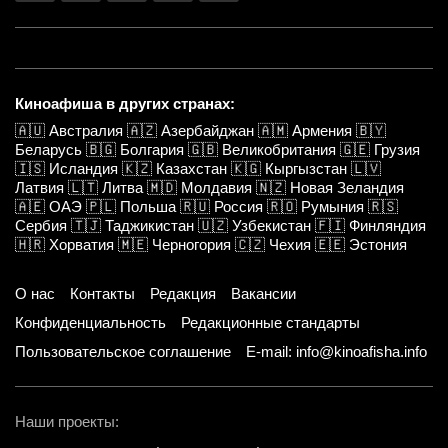
Киноафиша в других странах:
🇦🇺
Австралия
🇦🇿
Азербайджан
🇦🇲
Армения
🇧🇾
Беларусь
🇧🇬
Болгария
🇬🇧
Великобритания
🇬🇪
Грузия
🇮🇸
Исландия
🇰🇿
Казахстан
🇰🇬
Кыргызстан
🇱🇻
Латвия
🇱🇹
Литва
🇲🇩
Молдавия
🇳🇿
Новая Зеландия
🇦🇪
ОАЭ
🇵🇱
Польша
🇷🇺
Россия
🇷🇴
Румыния
🇷🇸
Сербия
🇹🇯
Таджикистан
🇺🇿
Узбекистан
🇫🇮
Финляндия
🇭🇷
Хорватия
🇲🇪
Черногория
🇨🇿
Чехия
🇪🇪
Эстония
О нас
Контакты
Редакция
Вакансии
Конфиденциальность
Редакционные стандарты
Пользовательское соглашение
E-mail: info@kinoafisha.info
Наши проекты: