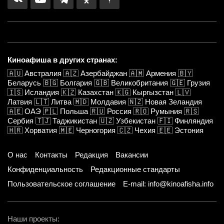
Киноафиша в других странах:
🇦🇺
Австралия
🇦🇿
Азербайджан
🇦🇲
Армения
🇧🇾
Беларусь
🇧🇬
Болгария
🇬🇧
Великобритания
🇬🇪
Грузия
🇮🇸
Исландия
🇰🇿
Казахстан
🇰🇬
Кыргызстан
🇱🇻
Латвия
🇱🇹
Литва
🇲🇩
Молдавия
🇳🇿
Новая Зеландия
🇦🇪
ОАЭ
🇵🇱
Польша
🇷🇺
Россия
🇷🇴
Румыния
🇷🇸
Сербия
🇹🇯
Таджикистан
🇺🇿
Узбекистан
🇫🇮
Финляндия
🇭🇷
Хорватия
🇲🇪
Черногория
🇨🇿
Чехия
🇪🇪
Эстония
О нас
Контакты
Редакция
Вакансии
Конфиденциальность
Редакционные стандарты
Пользовательское соглашение
E-mail: info@kinoafisha.info
Наши проекты: