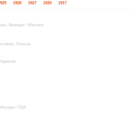
929
1928
1927
1920
1917
нко, Франция / Мексика
осланец, Польша
Норвегия
акКуорри, США