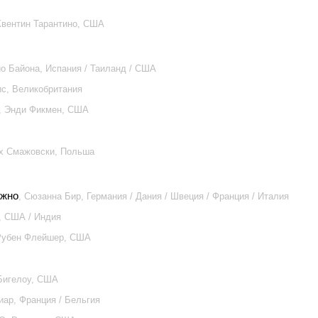
Квентин Тарантино, США
ио Байона, Испания / Таиланд / США
ис, Великобритания
, Энди Фикмен, США
ех Смажовски, Польша
ужно
, Сюзанна Бир, Германия / Дания / Швеция / Франция / Италия
г, США / Индия
Рубен Флейшер, США
 Бигелоу, США
иар, Франция / Бельгия