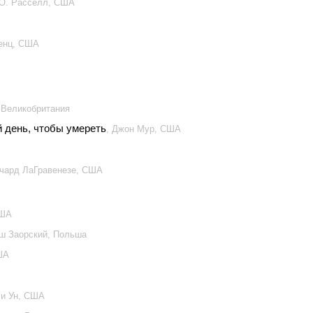
 О. Расселл, США
ренц, США
 Великобритания
 день, чтобы умереть
, Джон Мур, США
ичард ЛаГравенезе, США
США
уш Заорский, Польша
ША
Чи Ун, США