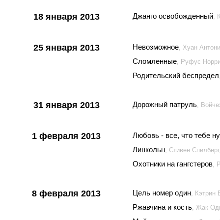
18 января 2013
Джанго освобожденный
, 
25 января 2013
Невозможное
, Хуан Антон
Сломленные
, Руфус Норр
Родительский беспредел
31 января 2013
Дорожный патруль
, Войч
1 февраля 2013
Любовь - все, что тебе н
Линкольн
, Стивен Спилбер
Охотники на гангстеров
, 
8 февраля 2013
Цель номер один
, Кэтрин
Ржавчина и кость
, Жак Од