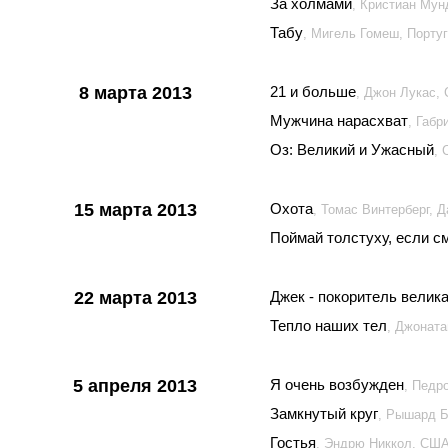
За холмами
, Кристиан Му
Табу
, Мигель Гомеш, Португ
8 марта 2013
21 и больше
, Джон Лукас,
Мужчина нарасхват
, Габ
Оз: Великий и Ужасный
,
15 марта 2013
Охота
, Томас Винтерберг, 
Поймай толстуху, если 
22 марта 2013
Джек - покоритель велик
Тепло наших тел
, Джонат
5 апреля 2013
Я очень возбужден
, Педр
Замкнутый круг
, Рышард Б
Гостья
, Эндрю Никкол, СШ