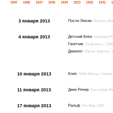
1947
1946
1937
1936
1934
1933
1932
1931
1
3 января 2013
После Люсии
, Мишель Фра
4 января 2013
Детский блюз
, Катажина Р
Газетчик
, Ли Дэниелс, США
Джекпот
, Магнус Мартенс, 
10 января 2013
Клип
, Майя Милош, Сербия
11 января 2013
Джек Ричер
, Кристофер М
17 января 2013
Ральф
, Рич Мур, США