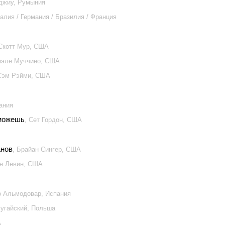
нджиу, Румыния
алия / Германия / Бразилия / Франция
 Скотт Мур, США
риэле Муччино, США
 Сэм Рэйми, США
Дания
сможешь
, Сет Гордон, США
анов
, Брайан Сингер, США
ан Левин, США
о Альмодовар, Испания
угайский, Польша
А