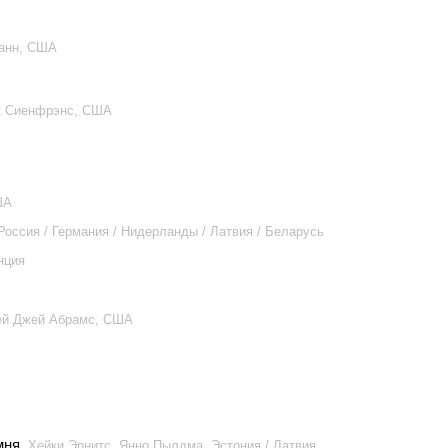
манн, США
к Сиенфрэнс, США
ША
 Россия / Германия / Нидерланды / Латвия / Беларусь
нция
ей Джей Абрамс, США
мня
, Хейки Эрнитс, Янно Пылдма, Эстония / Латвия