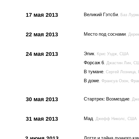
17 мая 2013
Великий Гэтсби
, Баз Лур
22 мая 2013
Место под соснами
, Дере
24 мая 2013
Эпик
, Крис Уэдж, США
Форсаж 6
, Джастин Лин, С
В тумане
, Сергей Лозница,
В доме
, Франсуа Озон, Фра
30 мая 2013
Стартрек: Возмездие
, Дж
31 мая 2013
Мад
, Джефф Николс, США
2 июня 2013
Лотте и тайна лунного ка