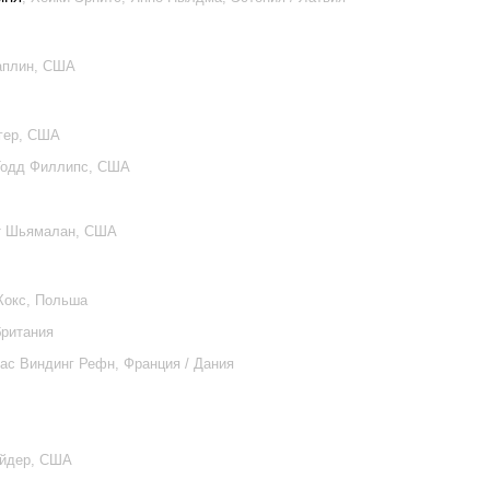
аплин, США
ргер, США
Тодд Филлипс, США
йт Шьямалан, США
Кокс, Польша
британия
лас Виндинг Рефн, Франция / Дания
айдер, США