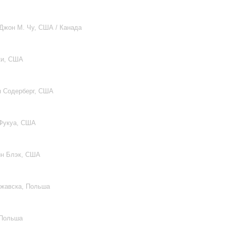
 Джон М. Чу, США / Канада
ки, США
н Содерберг, США
 Фукуа, США
йн Блэк, США
ежавска, Польша
 Польша