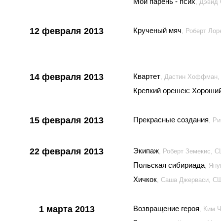
Мой парень - псих
, Дэвид
12 февраля 2013
Крученый мяч
, Роберт Ло
14 февраля 2013
Квартет
, Дастин Хоффман,
Крепкий орешек: Хороший
15 февраля 2013
Прекрасные создания
, Р
22 февраля 2013
Экипаж
, Роберт Земекис, 
Польская сибириада
, Ян
Хичкок
, Саша Джерваси, С
1 марта 2013
Возвращение героя
, Ким 