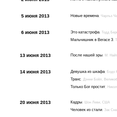
5 июня 2013
Новые времена
, Чарльз Ч
6 июня 2013
Это катастрофа
, Тодд Бе
Мальчишник в Вегасе 3
, 
13 июня 2013
После нашей эры
, М. На
14 июня 2013
Девушка из шкафа
, Бодо 
Транс
, Дэнни Бойл, Велико
Только Бог простит
, Нико
20 июня 2013
Кадры
, Шон Леви, США
Человек из стали
, Зак Сн