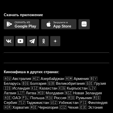
Скачать приложение
Google Play
App Store
Киноафиша в других странах:
🇦🇺
Австралия
🇦🇿
Азербайджан
🇦🇲
Армения
🇧🇾
Беларусь
🇧🇬
Болгария
🇬🇧
Великобритания
🇬🇪
Грузия
🇮🇸
Исландия
🇰🇿
Казахстан
🇰🇬
Кыргызстан
🇱🇻
Латвия
🇱🇹
Литва
🇲🇩
Молдавия
🇳🇿
Новая Зеландия
🇦🇪
ОАЭ
🇵🇱
Польша
🇷🇺
Россия
🇷🇴
Румыния
🇷🇸
Сербия
🇹🇯
Таджикистан
🇺🇿
Узбекистан
🇫🇮
Финляндия
🇭🇷
Хорватия
🇲🇪
Черногория
🇨🇿
Чехия
🇪🇪
Эстония