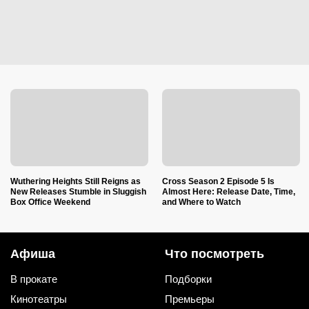
Wuthering Heights Still Reigns as
Cross Season 2 Episode 5 Is
New Releases Stumble in Sluggish
Almost Here: Release Date, Time,
Box Office Weekend
and Where to Watch
Афиша
Что посмотреть
В прокате
Подборки
Кинотеатры
Премьеры