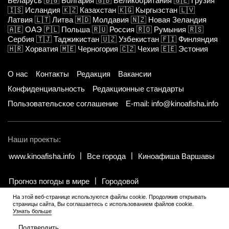
Беларусь
🇧🇬
Болгария
🇬🇧
Великобритания
🇬🇪
Грузия
🇮🇸
Исландия
🇰🇿
Казахстан
🇰🇬
Кыргызстан
🇱🇻
Латвия
🇱🇹
Литва
🇲🇩
Молдавия
🇳🇿
Новая Зеландия
🇦🇪
ОАЭ
🇵🇱
Польша
🇷🇺
Россия
🇷🇴
Румыния
🇷🇸
Сербия
🇹🇯
Таджикистан
🇺🇿
Узбекистан
🇫🇮
Финляндия
🇭🇷
Хорватия
🇲🇪
Черногория
🇨🇿
Чехия
🇪🇪
Эстония
О нас
Контакты
Редакция
Вакансии
Конфиденциальность
Редакционные стандарты
Пользовательское соглашение
E-mail: info@kinoafisha.info
Наши проекты:
www.kinoafisha.info
Все города
Киноафиша Варшавы
Прогноз погоды в мире
Городовой
На этой веб-странице используются файлы cookie. Продолжив открывать
страницы сайта, Вы соглашаетесь с использованием файлов cookie.
© 2002-2026 Все права и материалы принадлежат «Киноафиша».
.
Узнать больше
Копирование информации только с письменного разрешения
редакции.
Подтвердить