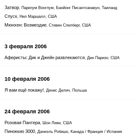
Затвор
, Паркпум Вонгпум, Банйонг Писантханакун, Таиланд
Спуск
, Нил Маршалл, США
Мюнхен: Возмездие
, Стивен Спилберг, США
3 февраля 2006
Аферисты: Дик и Джейн развлекаются
, Дин Паризо, США
10 февраля 2006
Я вам ещё покажу!
, Денис Делич, Польша
24 февраля 2006
Розовая Пантера
, Шон Леви, США
Пиноккио 3000
, Даниэль Робишо, Канада / Франция / Испания