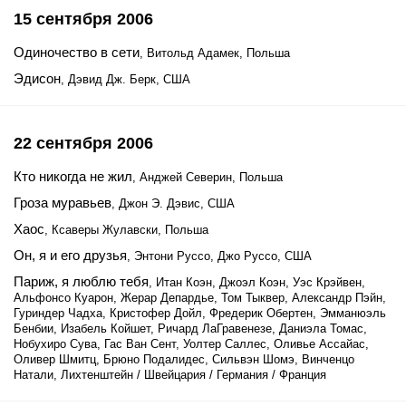
15 сентября 2006
Одиночество в сети
, Витольд Адамек, Польша
Эдисон
, Дэвид Дж. Берк, США
22 сентября 2006
Кто никогда не жил
, Анджей Северин, Польша
Гроза муравьев
, Джон Э. Дэвис, США
Хаос
, Ксаверы Жулавски, Польша
Он, я и его друзья
, Энтони Руссо, Джо Руссо, США
Париж, я люблю тебя
, Итан Коэн, Джоэл Коэн, Уэс Крэйвен,
Альфонсо Куарон, Жерар Депардье, Том Тыквер, Александр Пэйн,
Гуриндер Чадха, Кристофер Дойл, Фредерик Обертен, Эмманюэль
Бенбии, Изабель Койшет, Ричард ЛаГравенезе, Даниэла Томас,
Нобухиро Сува, Гас Ван Сент, Уолтер Саллес, Оливье Ассайас,
Оливер Шмитц, Брюно Подалидес, Сильвэн Шомэ, Винченцо
Натали, Лихтенштейн / Швейцария / Германия / Франция