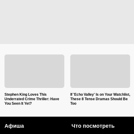
Stephen King Loves This
If 'Echo Valley' Is on Your Watchlist,
Underrated Crime Thriller: Have
These 8 Tense Dramas Should Be
You Seen It Yet?
Too
Афиша
Что посмотреть