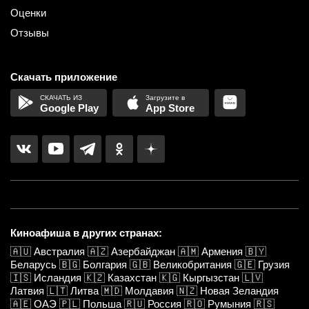
Оценки
Отзывы
Скачать приложение
Google Play
App Store
Киноафиша в других странах:
🇦🇺
Австралия
🇦🇿
Азербайджан
🇦🇲
Армения
🇧🇾
Беларусь
🇧🇬
Болгария
🇬🇧
Великобритания
🇬🇪
Грузия
🇮🇸
Исландия
🇰🇿
Казахстан
🇰🇬
Кыргызстан
🇱🇻
Латвия
🇱🇹
Литва
🇲🇩
Молдавия
🇳🇿
Новая Зеландия
🇦🇪
ОАЭ
🇵🇱
Польша
🇷🇺
Россия
🇷🇴
Румыния
🇷🇸