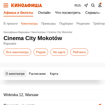
RUS
Афиша и билеты
Онлайн
Что посмотреть
Сериалы
В прокате
Кинотеатры
Премьеры
Подборки
Рецензии
Трейле
Киноафиша Варшавы
Кинотеатры
Cinema City Mokotów
Cinema City Mokotów
Варшава
Все кинотеатры
Рядом
На карте
Рейтинги
О кинотеатре
Расписание
Карта
Wołoska 12, Warsaw