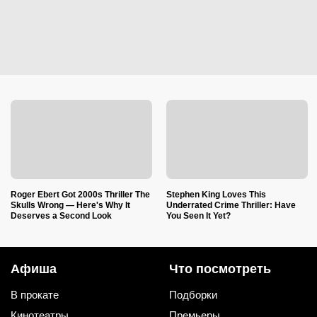
Roger Ebert Got 2000s Thriller The
Stephen King Loves This
Skulls Wrong — Here's Why It
Underrated Crime Thriller: Have
Deserves a Second Look
You Seen It Yet?
Афиша
Что посмотреть
В прокате
Подборки
Кинотеатры
Премьеры