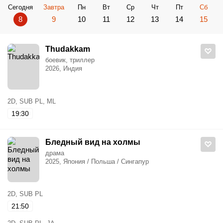
Сегодня
Завтра
Пн
Вт
Ср
Чт
Пт
Сб
8
9
10
11
12
13
14
15
Thudakkam
боевик, триллер
2026, Индия
2D, SUB PL, ML
19:30
Бледный вид на холмы
драма
2025, Япония / Польша / Сингапур
2D, SUB PL
21:50