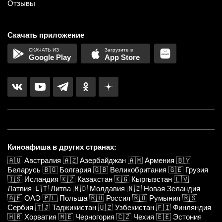
Отзывы
Скачать приложение
Google Play
App Store
Киноафиша в других странах:
🇦🇺
Австралия
🇦🇿
Азербайджан
🇦🇲
Армения
🇧🇾
Беларусь
🇧🇬
Болгария
🇬🇧
Великобритания
🇬🇪
Грузия
🇮🇸
Исландия
🇰🇿
Казахстан
🇰🇬
Кыргызстан
🇱🇻
Латвия
🇱🇹
Литва
🇲🇩
Молдавия
🇳🇿
Новая Зеландия
🇦🇪
ОАЭ
🇵🇱
Польша
🇷🇺
Россия
🇷🇴
Румыния
🇷🇸
Сербия
🇹🇯
Таджикистан
🇺🇿
Узбекистан
🇫🇮
Финляндия
🇭🇷
Хорватия
🇲🇪
Черногория
🇨🇿
Чехия
🇪🇪
Эстония