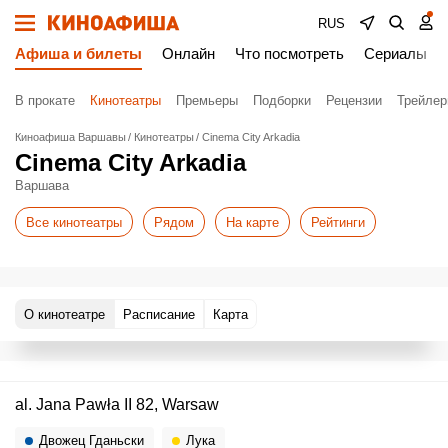
RUS
Афиша и билеты
Онлайн
Что посмотреть
Сериалы
В прокате
Кинотеатры
Премьеры
Подборки
Рецензии
Трейле
Киноафиша Варшавы
Кинотеатры
Cinema City Arkadia
Cinema City Arkadia
Варшава
Все кинотеатры
Рядом
На карте
Рейтинги
О кинотеатре
Расписание
Карта
al. Jana Pawła II 82, Warsaw
Двожец Гданьски
Лука