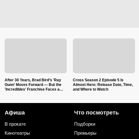
After 30 Years, Brad Bird’s 'Ray
Cross Season 2 Episode 5 Is
Gunn' Moves Forward — But the
Almost Here: Release Date, Time,
'Incredibles' Franchise Faces a
and Where to Watch
Creative Shift
Афиша
Что посмотреть
В прокате
Подборки
Кинотеатры
Премьеры