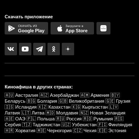
Скачать приложение
Google Play
App Store
Киноафиша в других странах:
🇦🇺
Австралия
🇦🇿
Азербайджан
🇦🇲
Армения
🇧🇾
Беларусь
🇧🇬
Болгария
🇬🇧
Великобритания
🇬🇪
Грузия
🇮🇸
Исландия
🇰🇿
Казахстан
🇰🇬
Кыргызстан
🇱🇻
Латвия
🇱🇹
Литва
🇲🇩
Молдавия
🇳🇿
Новая Зеландия
🇦🇪
ОАЭ
🇵🇱
Польша
🇷🇺
Россия
🇷🇴
Румыния
🇷🇸
Сербия
🇹🇯
Таджикистан
🇺🇿
Узбекистан
🇫🇮
Финляндия
🇭🇷
Хорватия
🇲🇪
Черногория
🇨🇿
Чехия
🇪🇪
Эстония